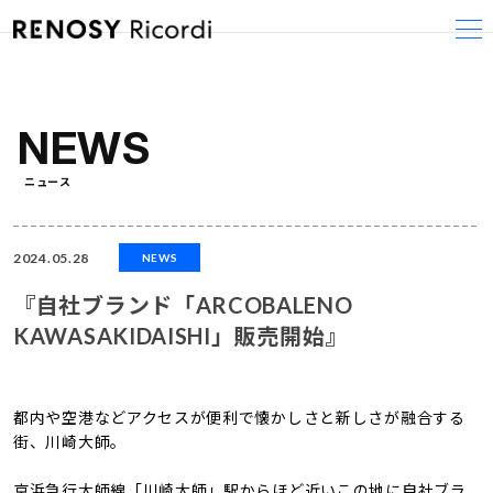
コ
ナ
ン
ビ
テ
ゲ
ン
ー
ツ
シ
へ
ョ
NEWS
ス
ン
キ
に
ニュース
ッ
移
プ
動
2024.05.28
NEWS
『自社ブランド「ARCOBALENO
KAWASAKIDAISHI」販売開始』
都内や空港などアクセスが便利で懐かしさと新しさが融合する
街、川崎大師。
京浜急行大師線「川崎大師」駅からほど近いこの地に自社ブラ