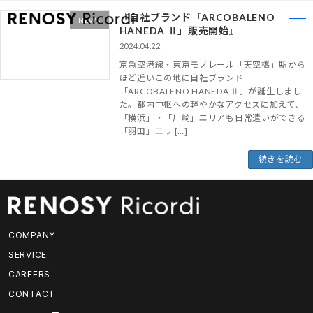
コ
ナ
『自社ブランド「ARCOBALENO
ン
ビ
NEWS
HANEDA Ⅱ」販売開始』
テ
ゲ
2024.04.22
ン
ー
ツ
シ
京急空港線・東京モノレール「天空橋」駅から
へ
ョ
ほど近いこの地に自社ブランド
ス
ン
「ARCOBALENO HANEDA Ⅱ」が誕生しまし
キ
に
た。都内中枢への軽やかなアクセスに加えて、
「横浜」・「川崎」エリアも日常遣いができる
ッ
移
「羽田」エリ […]
プ
動
続きを読む
COMPANY
SERVICE
CAREERS
CONTACT