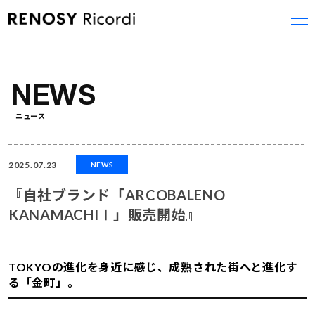
コ
ナ
ン
ビ
テ
ゲ
ン
ー
ツ
シ
へ
ョ
NEWS
ス
ン
キ
に
ニュース
ッ
移
プ
動
2025.07.23
NEWS
『自社ブランド「ARCOBALENO
KANAMACHIⅠ」販売開始』
TOKYOの進化を身近に感じ、成熟された街へと進化す
る「金町」。