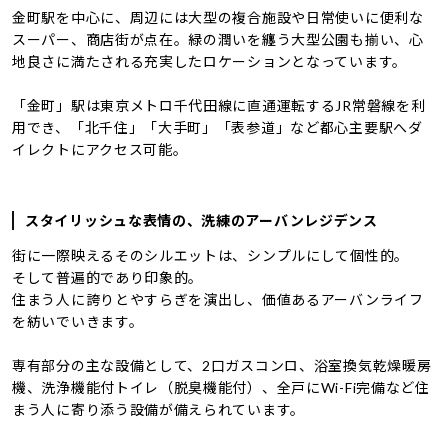
金町駅を中心に、周辺には大型の複合施設や日常使いに便利な
スーパー、商店街が点在。緑の潤いを纏う大型公園も揃い、心
地良さに満たされる充実したロケーションとなっています。
「金町」駅は東京メトロ千代田線に直通運転するJR常磐線を利
用でき、「北千住」「大手町」「表参道」など都心主要駅へダ
イレクトにアクセス可能。
スタイリッシュな表情の、洗練のアーバンレジデンス
街に一際映えるそのシルエットは、シンプルにして個性的。
そして普遍的であり印象的。
住まう人に誇りとやすらぎを演出し、価値あるアーバンライフ
を紡いでいきます。
専有部分の主な設備として、2口ガスコンロ、浴室換気乾燥暖房
機、洗浄機能付トイレ（脱臭機能付）、全戸にWi-Fi完備など住
まう人に寄り添う設備が備えられています。